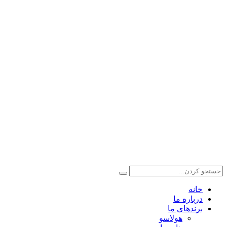
info@kimiachasb.com
021-22253619
021-26423547
تهران-میدان محسنی-خیابان شاه نظر-پلاک 41 ساختمان پویا
-طبقه سوم- واحد7
© تمامی حقوق برای شرکت کیمیاچسب ماهان محفوظ می‌باشد.
خانه
درباره ما
برندهای ما
هولاسو