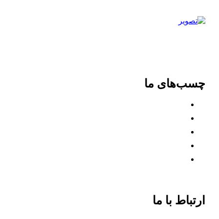
کیمیا چسب ماهان؛ جایی که کیفیت جهانی، به اعتماد ایرانی
گره می‌خورد.
چسب‌های ما
گرانول های هاتملت
چسب های حرارتی حساس به فشار هاتملت
چسب های بر پایه آب
چسب های سفارشی
تمیزکننده خطوط
ارتباط با ما