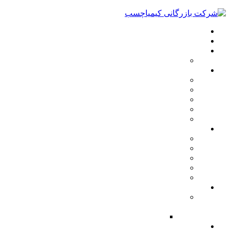
خانه
درباره ما
برندهای ما
هولاسو
چسب‌های ما
گرانول‌های گرما ذوب
چسب‌های حرارتی حساس به فشار
چسب‌های بر پایه آب
تمیزکننده خطوط
چسب‌های سفارشی
کاربردها
لیبل سرد و گرم
بسته‌بندی
تتراپک
صحافی
پاک‌کننده
رویدادها و افتخارات
حضور کیمیا چسب در نمایشگاه‌های
صنایع مرتبط
سمینارها
ارتباط با ما