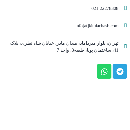
021-22278308
info[at]kimiachasb.com
تهران، بلوار میرداماد، میدان مادر، خیابان شاه نظری، پلاک
41، ساختمان پویا، طبقه3، واحد 7