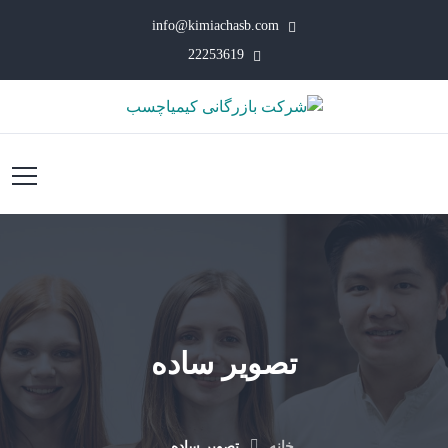
info@kimiachasb.com
22253619
تصویر ساده
خانه
تصویر ساده