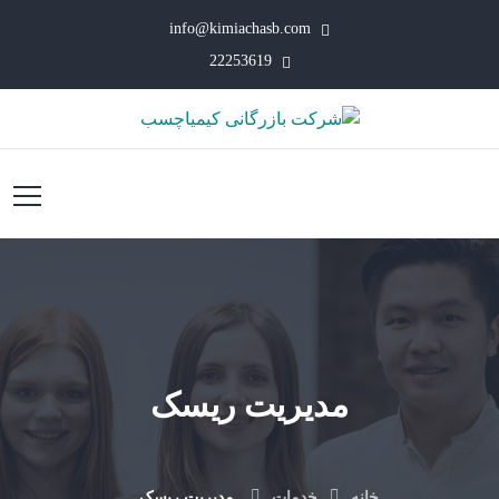
info@kimiachasb.com
22253619
مدیریت ریسک
خانه
خدمات
مدیریت ریسک